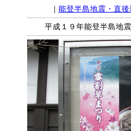
｜
能登半島地震・直後
平成１９年能登半島地