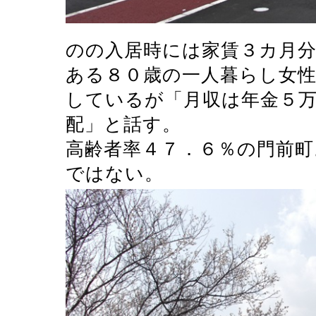
のの入居時には家賃３カ月
ある８０歳の一人暮らし女
しているが「月収は年金５
配」と話す。
高齢者率４７．６％の門前
ではない。