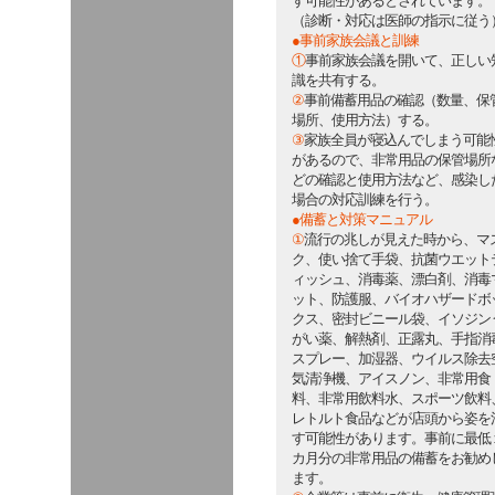
す可能性があるとされています。
（診断・対応は医師の指示に従う
●事前家族会議と訓練
①
事前家族会議を開いて、正しい
識を共有する。
②
事前備蓄用品の確認（数量、保
場所、使用方法）する。
③
家族全員が寝込んでしまう可能
があるので、非常用品の保管場所
どの確認と使用方法など、感染し
場合の対応訓練を行う。
●備蓄と対策マニュアル
①
流行の兆しが見えた時から、マ
ク、使い捨て手袋、抗菌ウエット
ィッシュ、消毒薬、漂白剤、消毒
ット、防護服、バイオハザードボ
クス、密封ビニール袋、イソジン
がい薬、解熱剤、正露丸、手指消
スプレー、加湿器、ウイルス除去
気清浄機、アイスノン、非常用食
料、非常用飲料水、スポーツ飲料
レトルト食品などが店頭から姿を
す可能性があります。事前に最低
カ月分の非常用品の備蓄をお勧め
ます。