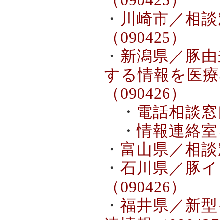
（090425）
・
川崎市／相談
（090425）
・
新潟県／豚由
する情報を医療
（090426）
・
電話相談窓口
・
情報連絡室を
・
富山県／相談窓
・
石川県／豚イ
（090426）
・
福井県／新型