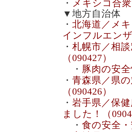
・
メキシコ合衆
▼地方自治体
・
北海道／メキ
インフルエンザ
・
札幌市／相談
（090427）
・
豚肉の安全性
・
青森県／県の
（090426）
・
岩手県／保健
ました！（0904
・
食の安全・安