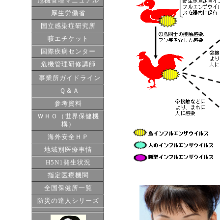
危機管理マニュアル
厚生労働省
国立感染症研究所
咳エチケット
国際疾病センター
危機管理研修講師
事業所ガイドライン
Ｑ＆Ａ
参考資料
ＷＨＯ（世界保健機
構）
海外安全ＨＰ
地域別医療事情
H5N1発生状況
指定医療機関
全国保健所一覧
防災の達人シリーズ