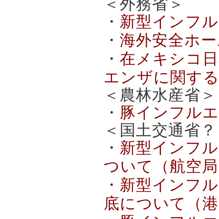
＜外務省＞
・
新型インフル
・
海外安全ホー
・
在メキシコ日
エンザに関する
＜農林水産省＞
・
豚インフルエ
＜国土交通省？
・
新型インフル
ついて（航空局）(
・
新型インフル
底について（港湾局