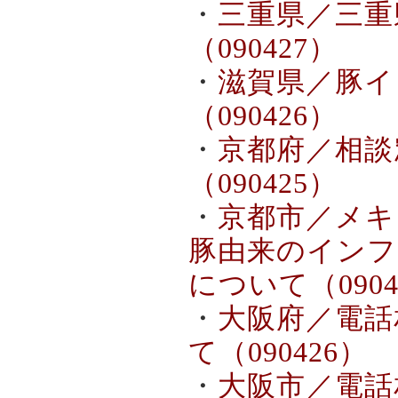
・
三重県／三重
（090427）
・
滋賀県／豚イ
（090426）
・
京都府／相談
（090425）
・
京都市／メキ
豚由来のインフ
について（0904
・
大阪府／電話
て（090426）
・
大阪市／電話