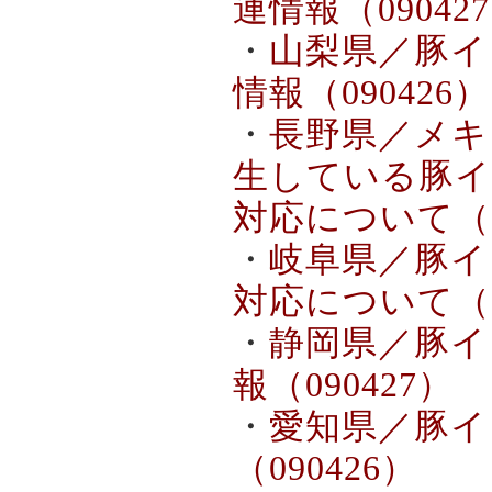
連情報（09042
・
山梨県／豚イ
情報（090426）
・
長野県／メキ
生している豚
対応について（0
・
岐阜県／豚イ
対応について（0
・
静岡県／豚イ
報（090427）
・
愛知県／豚イ
（090426）