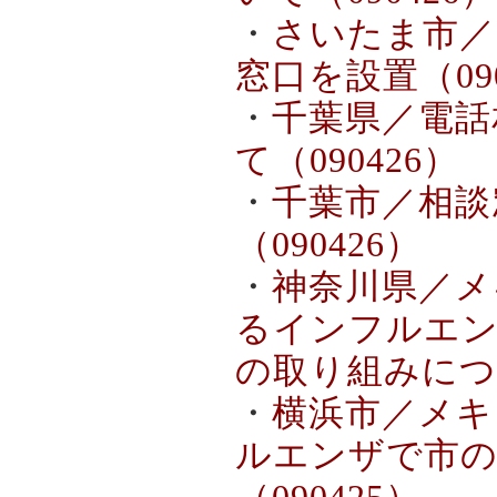
・
さいたま市／
窓口を設置（090
・
千葉県／電話
て（090426）
・
千葉市／相談
（090426）
・
神奈川県／メ
るインフルエン
の取り組みについ
・
横浜市／メキ
ルエンザで市の