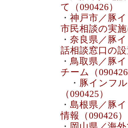
て（090426）
・
神戸市／豚イ
市民相談の実施に
・
奈良県／豚イ
話相談窓口の設置
・
鳥取県／豚イ
チーム（09042
・
豚インフル
（090425）
・
島根県／豚イ
情報（090426）
・
岡山県／海外