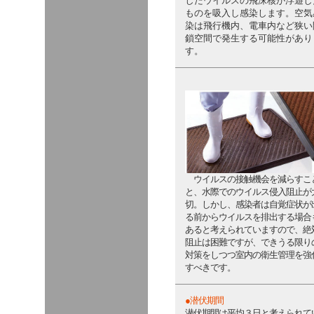
したウイルスの飛沫核が浮遊し
ものを吸入し感染します。空気
染は飛行機内、電車内など狭い
鎖空間で発生する可能性があり
す。
ウイルスの接触機会を減らすこ
と、水際でのウイルス侵入阻止が
切。しかし、感染者は自覚症状が
る前からウイルスを排出する場合
あると考えられていますので、絶
阻止は困難ですが、できうる限り
対策をしつつ室内の衛生管理を強
すべきです。
●潜伏期間
潜伏期間は平均３日と考えられて