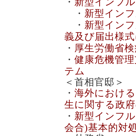
・
新型インフル
・
新型インフ
・
新型インフ
義及び届出様式に
・
厚生労働省検
・
健康危機管理
テム
＜首相官邸＞
・
海外における
生に関する政府
・
新型インフル
会合)基本的対処方