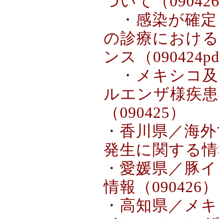
ついて（09042
・
感染が確定
の診療における
ンス（090424p
・
メキシコ及
ルエンザ様疾患
（090425）
・
香川県／海外
発生に関する情報
・
愛媛県／豚イ
情報（090426）
・
高知県／メキ