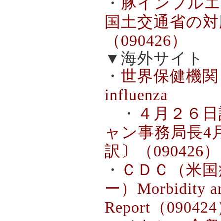
・
豚インフルエ
国土交通省の対
（090426）
▼海外サイト
・
世界保健機関（
influenza
・
４月２６日
ャン事務局長4
訳〕（090426）
・
ＣＤＣ（米国
ー）Morbidity an
Report（09042