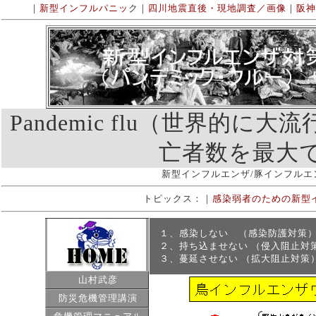
｜
新型インフルパニッ
ク｜
四川地震直後・現地調査／画像
｜
阪神
Pandemic flu
（世界的に大流
亡者数を最大
新型インフルエンザ/豚インフルエン
トピックス：｜
感染弱者のための新型
１、感染しない （感染防護対策
２、持ち込ませない （侵入阻止
３、蔓延させない （拡大阻止対策
山村武彦
防災危機管理講演