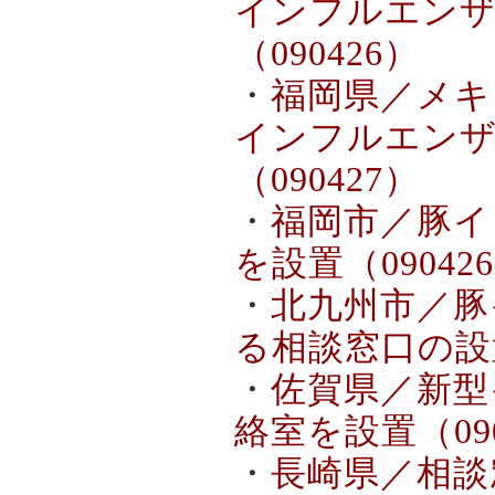
インフルエンザ
（090426）
・
福岡県／メキ
インフルエンザ
（090427）
・
福岡市／豚イ
を設置（09042
・
北九州市／豚
る相談窓口の設置
・
佐賀県／新型
絡室を設置（090
・
長崎県／相談