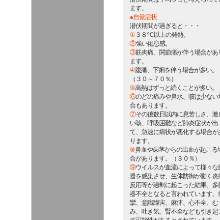
ます。
●自覚症状
潜伏期間が過ぎると・・・
①
３８℃以上の発熱。
②
強い倦怠感。
③
筋肉痛、関節痛が伴う場合があ
ます。
④
腹痛、下痢を伴う場合が多い。
（３０～７０％）
⑤
高熱はずっと続くことが多い。
⑥
のどの痛みや鼻水、咳は少ない
合もあります。
⑦
その後数日以内に息苦しさ、激
い咳、呼吸困難など肺炎症状が出
て、急速に病状が悪化する場合が
ります。
⑧
鼻血や歯茎からの出血が起こる
合があります。（３０％）
⑨
ウイルスが血流によって様々な
器を感染させ、生体防御が働く炎
反応等が過剰に起こった結果、多
器不全となると言われています。
攣、意識障害、麻痺、心不全、む
み、吐き気、腎不全なども引き起