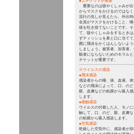
●エチケットが重要
重要なのは咳やくしゃみが出
からマスクをかけるのではなく
流行の兆しが見えたら、外出時
全員がマスクをかけること、唾
痰を吐き捨てないことです。そ
て、咳やくしゃみをするときは
ずティッシュを鼻と口に当てて
囲に飛沫をかくはんしないよう
しましょう。被害者、加害者、
観者にならないためのモラルと
チケットが重要です。
※ウイルスの感染
●飛沫感染
感染者からの唾、痰、血液、体
などの飛沫によって、口、のど
眼、皮膚などの粘膜から吸入感
します。
●接触感染
ウイルスの付着した人、モノに
触して、口、のど、眼、皮膚な
の粘膜から吸入感染します。
●空気感染
乾燥した空気中に、感染者が排