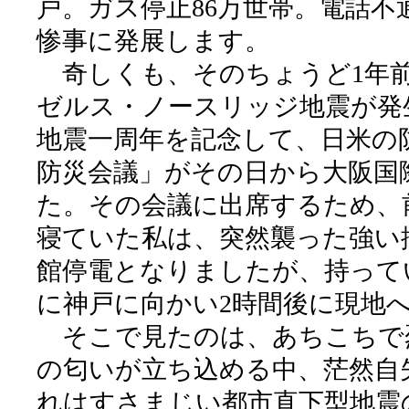
戸。ガス停止86万世帯。電話不通
惨事に発展します。
奇しくも、そのちょうど1年前の1
ゼルス・ノースリッジ地震が発
地震一周年を記念して、日米の
防災会議」がその日から大阪国
た。その会議に出席するため、
寝ていた私は、突然襲った強い
館停電となりましたが、持って
に神戸に向かい2時間後に現地
そこで見たのは、あちこちで
の匂いが立ち込める中、茫然自
れはすさまじい都市直下型地震