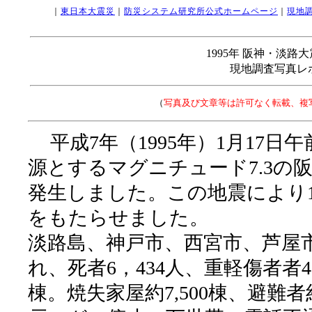
｜
東日本大震災
｜
防災システム研究所公式ホームページ
｜
現地
1995年 阪神・淡
現地調査写真レ
（
写真及び文章等は許可なく転載、複
平成7年（1995年）1月17
源とするマグニチュード7.3の
発生しました。この地震により1
をもたらせました。
淡路島、神戸市、西宮市、芦屋
れ、死者6，434人、重軽傷者者43
棟。焼失家屋約7,500棟、避難者